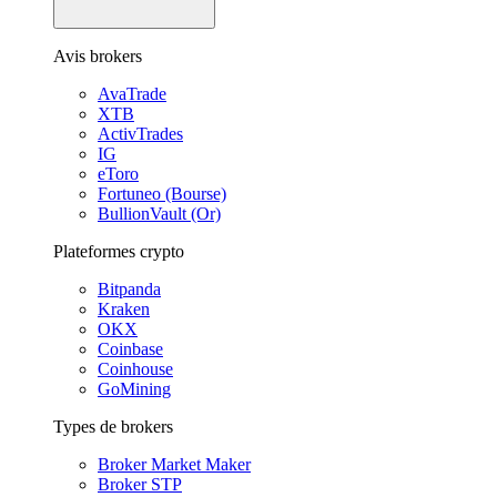
Avis brokers
AvaTrade
XTB
ActivTrades
IG
eToro
Fortuneo (Bourse)
BullionVault (Or)
Plateformes crypto
Bitpanda
Kraken
OKX
Coinbase
Coinhouse
GoMining
Types de brokers
Broker Market Maker
Broker STP