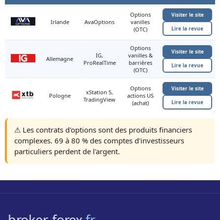
Options
Visiter le site
Irlande
AvaOptions
vanilles
Lire la revue
(OTC)
Options
Visiter le site
IG,
vanilles &
Allemagne
ProRealTime
barrières
Lire la revue
(OTC)
Options
Visiter le site
xStation 5,
Pologne
actions US
TradingView
Lire la revue
(achat)
⚠️ Les contrats d'options sont des produits financiers
complexes. 69 à 80 % des comptes d'investisseurs
particuliers perdent de l'argent.
broker-forex
.fr