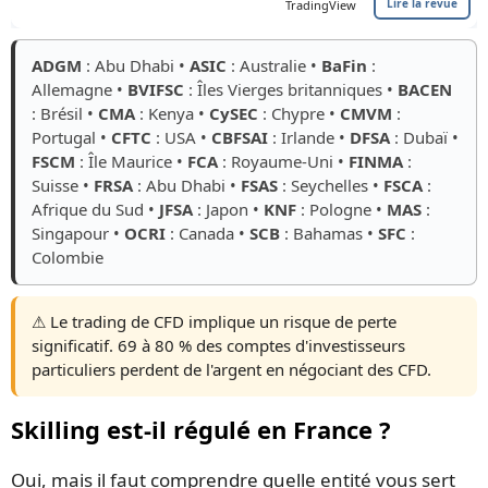
Lire la revue
TradingView
ADGM
: Abu Dhabi •
ASIC
: Australie •
BaFin
:
Allemagne •
BVIFSC
: Îles Vierges britanniques •
BACEN
: Brésil •
CMA
: Kenya •
CySEC
: Chypre •
CMVM
:
Portugal •
CFTC
: USA •
CBFSAI
: Irlande •
DFSA
: Dubaï •
FSCM
: Île Maurice •
FCA
: Royaume-Uni •
FINMA
:
Suisse •
FRSA
: Abu Dhabi •
FSAS
: Seychelles •
FSCA
:
Afrique du Sud •
JFSA
: Japon •
KNF
: Pologne •
MAS
:
Singapour •
OCRI
: Canada •
SCB
: Bahamas •
SFC
:
Colombie
⚠️ Le trading de CFD implique un risque de perte
significatif. 69 à 80 % des comptes d'investisseurs
particuliers perdent de l'argent en négociant des CFD.
Skilling est-il régulé en France ?
Oui, mais il faut comprendre quelle entité vous sert