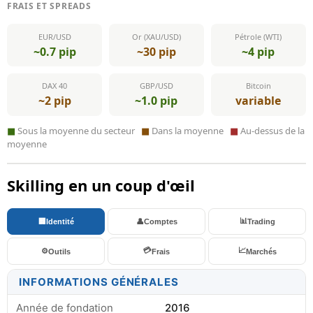
FRAIS ET SPREADS
EUR/USD
Or (XAU/USD)
Pétrole (WTI)
~0.7 pip
~30 pip
~4 pip
DAX 40
GBP/USD
Bitcoin
~2 pip
~1.0 pip
variable
■
Sous la moyenne du secteur
■
Dans la moyenne
■
Au-dessus de la
moyenne
Skilling en un coup d'œil
📊
🏢
Identité
👤
Comptes
Trading
💳
📈
⚙️
Outils
Frais
Marchés
INFORMATIONS GÉNÉRALES
Année de fondation
2016