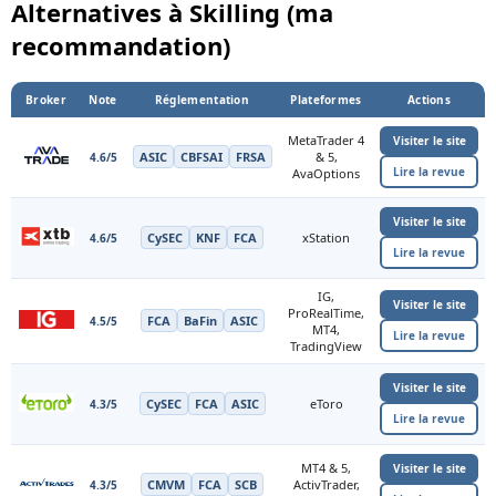
Alternatives à Skilling (ma
recommandation)
Broker
Note
Réglementation
Plateformes
Actions
MetaTrader 4
Visiter le site
ASIC
CBFSAI
FRSA
& 5,
4.6/5
Lire la revue
AvaOptions
Visiter le site
CySEC
KNF
FCA
xStation
4.6/5
Lire la revue
IG,
Visiter le site
ProRealTime,
FCA
BaFin
ASIC
4.5/5
MT4,
Lire la revue
TradingView
Visiter le site
CySEC
FCA
ASIC
eToro
4.3/5
Lire la revue
MT4 & 5,
Visiter le site
CMVM
FCA
SCB
ActivTrader,
4.3/5