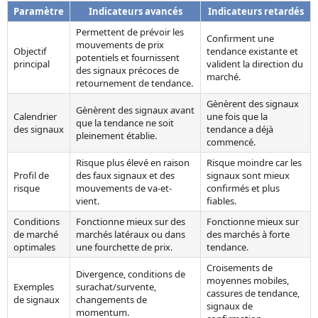
Paramètre
Indicateurs avancés
Indicateurs retardés
Permettent de prévoir les
Confirment une
mouvements de prix
Objectif
tendance existante et
potentiels et fournissent
principal
valident la direction du
des signaux précoces de
marché.
retournement de tendance.
Gènèrent des signaux
Gènèrent des signaux avant
Calendrier
une fois que la
que la tendance ne soit
des signaux
tendance a déjà
pleinement établie.
commencé.
Risque plus élevé en raison
Risque moindre car les
Profil de
des faux signaux et des
signaux sont mieux
risque
mouvements de va-et-
confirmés et plus
vient.
fiables.
Conditions
Fonctionne mieux sur des
Fonctionne mieux sur
de marché
marchés latéraux ou dans
des marchés à forte
optimales
une fourchette de prix.
tendance.
Croisements de
Divergence, conditions de
moyennes mobiles,
Exemples
surachat/survente,
cassures de tendance,
de signaux
changements de
signaux de
momentum.