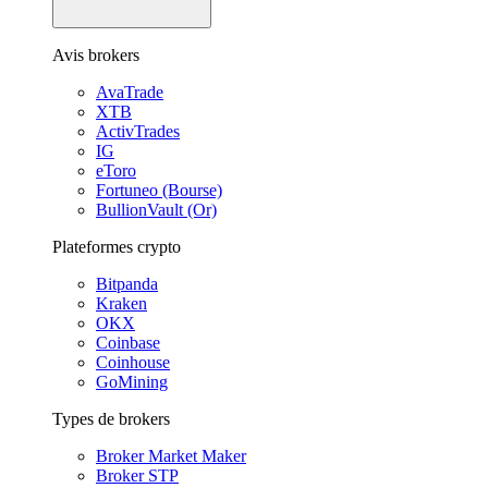
Avis brokers
AvaTrade
XTB
ActivTrades
IG
eToro
Fortuneo (Bourse)
BullionVault (Or)
Plateformes crypto
Bitpanda
Kraken
OKX
Coinbase
Coinhouse
GoMining
Types de brokers
Broker Market Maker
Broker STP