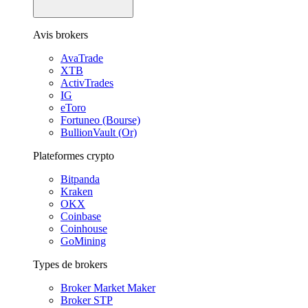
Avis brokers
AvaTrade
XTB
ActivTrades
IG
eToro
Fortuneo (Bourse)
BullionVault (Or)
Plateformes crypto
Bitpanda
Kraken
OKX
Coinbase
Coinhouse
GoMining
Types de brokers
Broker Market Maker
Broker STP