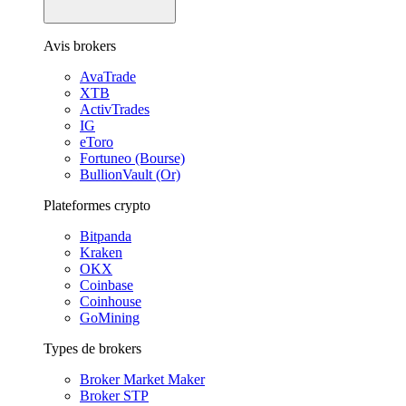
Avis brokers
AvaTrade
XTB
ActivTrades
IG
eToro
Fortuneo (Bourse)
BullionVault (Or)
Plateformes crypto
Bitpanda
Kraken
OKX
Coinbase
Coinhouse
GoMining
Types de brokers
Broker Market Maker
Broker STP