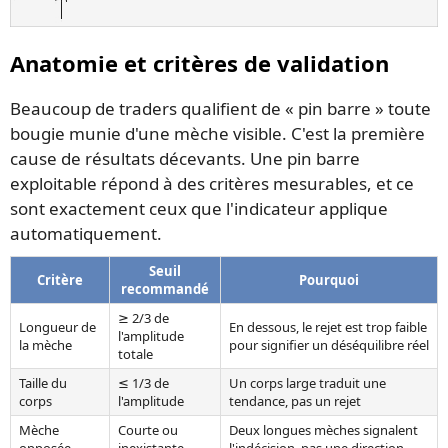
Anatomie et critères de validation
Beaucoup de traders qualifient de « pin barre » toute
bougie munie d'une mèche visible. C'est la première
cause de résultats décevants. Une pin barre
exploitable répond à des critères mesurables, et ce
sont exactement ceux que l'indicateur applique
automatiquement.
Seuil
Critère
Pourquoi
recommandé
≥ 2/3 de
Longueur de
En dessous, le rejet est trop faible
l'amplitude
la mèche
pour signifier un déséquilibre réel
totale
Taille du
≤ 1/3 de
Un corps large traduit une
corps
l'amplitude
tendance, pas un rejet
Mèche
Courte ou
Deux longues mèches signalent
opposée
inexistante
l'indécision, pas une direction