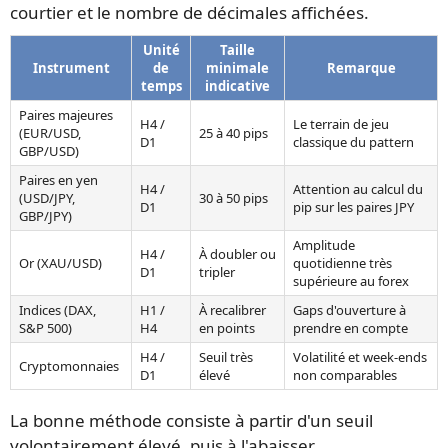
courtier et le nombre de décimales affichées.
Unité
Taille
Instrument
de
minimale
Remarque
temps
indicative
Paires majeures
H4 /
Le terrain de jeu
(EUR/USD,
25 à 40 pips
D1
classique du pattern
GBP/USD)
Paires en yen
H4 /
Attention au calcul du
(USD/JPY,
30 à 50 pips
D1
pip sur les paires JPY
GBP/JPY)
Amplitude
H4 /
À doubler ou
Or (XAU/USD)
quotidienne très
D1
tripler
supérieure au forex
Indices (DAX,
H1 /
À recalibrer
Gaps d'ouverture à
S&P 500)
H4
en points
prendre en compte
H4 /
Seuil très
Volatilité et week-ends
Cryptomonnaies
D1
élevé
non comparables
La bonne méthode consiste à partir d'un seuil
volontairement élevé, puis à l'abaisser