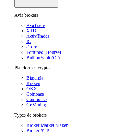
Avis brokers
AvaTrade
XTB
ActivTrades
IG
eToro
Fortuneo (Bourse)
BullionVault (Or)
Plateformes crypto
Bitpanda
Kraken
OKX
Coinbase
Coinhouse
GoMining
Types de brokers
Broker Market Maker
Broker STP