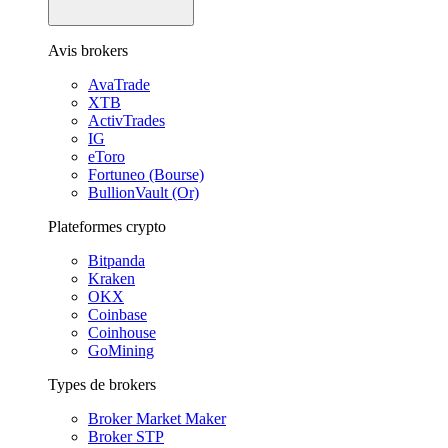
Avis brokers
AvaTrade
XTB
ActivTrades
IG
eToro
Fortuneo (Bourse)
BullionVault (Or)
Plateformes crypto
Bitpanda
Kraken
OKX
Coinbase
Coinhouse
GoMining
Types de brokers
Broker Market Maker
Broker STP