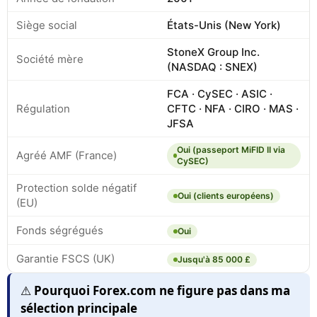
Siège social
États-Unis (New York)
StoneX Group Inc.
Société mère
(NASDAQ : SNEX)
FCA · CySEC · ASIC ·
Régulation
CFTC · NFA · CIRO · MAS ·
JFSA
Oui (passeport MiFID II via
Agréé AMF (France)
CySEC)
Protection solde négatif
Oui (clients européens)
(EU)
Fonds ségrégués
Oui
Garantie FSCS (UK)
Jusqu'à 85 000 £
⚠️ Pourquoi Forex.com ne figure pas dans ma
sélection principale