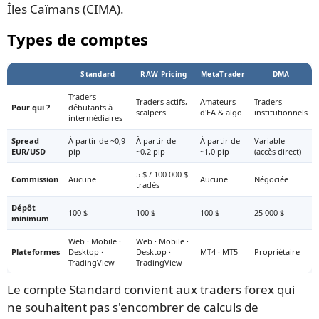
Îles Caïmans (CIMA).
Types de comptes
Standard
RAW Pricing
MetaTrader
DMA
Traders
Traders actifs,
Amateurs
Traders
Pour qui ?
débutants à
scalpers
d'EA & algo
institutionnels
intermédiaires
Spread
À partir de ~0,9
À partir de
À partir de
Variable
EUR/USD
pip
~0,2 pip
~1,0 pip
(accès direct)
5 $ / 100 000 $
Commission
Aucune
Aucune
Négociée
tradés
Dépôt
100 $
100 $
100 $
25 000 $
minimum
Web · Mobile ·
Web · Mobile ·
Plateformes
Desktop ·
Desktop ·
MT4 · MT5
Propriétaire
TradingView
TradingView
Le compte Standard convient aux traders forex qui
ne souhaitent pas s'encombrer de calculs de