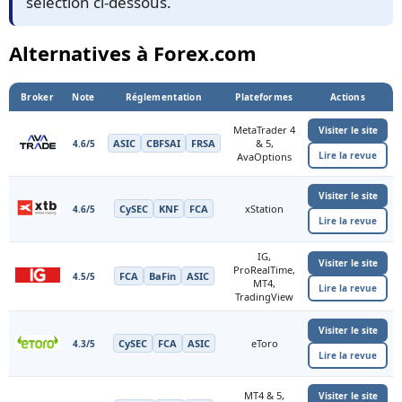
sélection ci-dessous.
Alternatives à Forex.com
Broker
Note
Réglementation
Plateformes
Actions
MetaTrader 4
Visiter le site
ASIC
CBFSAI
FRSA
& 5,
4.6/5
Lire la revue
AvaOptions
Visiter le site
CySEC
KNF
FCA
xStation
4.6/5
Lire la revue
IG,
Visiter le site
ProRealTime,
FCA
BaFin
ASIC
4.5/5
MT4,
Lire la revue
TradingView
Visiter le site
CySEC
FCA
ASIC
eToro
4.3/5
Lire la revue
MT4 & 5,
Visiter le site