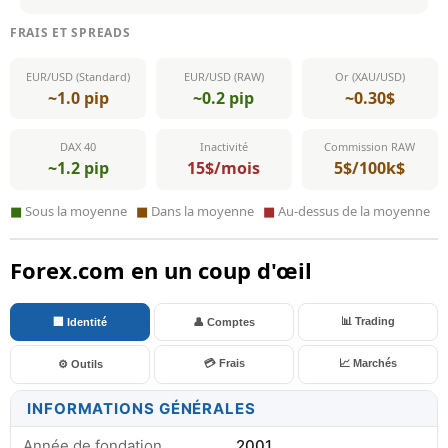
FRAIS ET SPREADS
EUR/USD (Standard)
EUR/USD (RAW)
Or (XAU/USD)
~1.0 pip
~0.2 pip
~0.30$
DAX 40
Inactivité
Commission RAW
~1.2 pip
15$/mois
5$/100k$
■
Sous la moyenne
■
Dans la moyenne
■
Au-dessus de la moyenne
Forex.com en un coup d'œil
📊 Trading
🏢 Identité
👤 Comptes
💳 Frais
📈 Marchés
⚙️ Outils
INFORMATIONS GÉNÉRALES
Année de fondation
2001