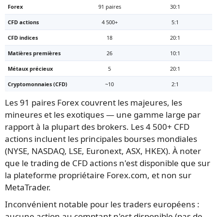
Forex
91 paires
30:1
CFD actions
4 500+
5:1
CFD indices
18
20:1
Matières premières
26
10:1
Métaux précieux
5
20:1
Cryptomonnaies (CFD)
~10
2:1
Les 91 paires Forex couvrent les majeures, les
mineures et les exotiques — une gamme large par
rapport à la plupart des brokers. Les 4 500+ CFD
actions incluent les principales bourses mondiales
(NYSE, NASDAQ, LSE, Euronext, ASX, HKEX). À noter
que le trading de CFD actions n'est disponible que sur
la plateforme propriétaire Forex.com, et non sur
MetaTrader.
Inconvénient notable pour les traders européens :
aucune action au comptant n'est disponible (pas de