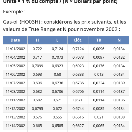
Unité = 1 % du compte / (N × Dollars par point)
Exemple :
Gas-oil (HO03H) : considérons les prix suivants, et les
valeurs de True Range et N pour novembre 2002 :
Date
H
L
Clôt.
TR
N
11/01/2002
0,722
0,7124
0,7124
0,0096
0,0134
11/04/2002
0,717
0,7073
0,7073
0,0097
0,0132
11/05/2002
0,7099
0,6923
0,6923
0,0176
0,0134
11/06/2002
0,693
0,68
0,6838
0,013
0,0134
11/07/2002
0,696
0,6736
0,6736
0,0224
0,0139
11/08/2002
0,682
0,6706
0,6706
0,0114
0,0137
11/11/2002
0,682
0,671
0,671
0,0114
0,0136
11/12/2002
0,6795
0,672
0,6744
0,0085
0,0134
11/13/2002
0,676
0,655
0,6616
0,021
0,0138
11/14/2002
0,665
0,6585
0,6627
0,0065
0,0134