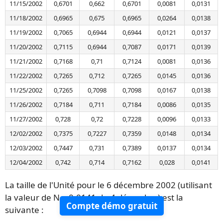
11/15/2002
0,6701
0,662
0,6701
0,0081
0,0131
11/18/2002
0,6965
0,675
0,6965
0,0264
0,0138
11/19/2002
0,7065
0,6944
0,6944
0,0121
0,0137
11/20/2002
0,7115
0,6944
0,7087
0,0171
0,0139
11/21/2002
0,7168
0,71
0,7124
0,0081
0,0136
11/22/2002
0,7265
0,712
0,7265
0,0145
0,0136
11/25/2002
0,7265
0,7098
0,7098
0,0167
0,0138
11/26/2002
0,7184
0,711
0,7184
0,0086
0,0135
11/27/2002
0,728
0,72
0,7228
0,0096
0,0133
12/02/2002
0,7375
0,7227
0,7359
0,0148
0,0134
12/03/2002
0,7447
0,731
0,7389
0,0137
0,0134
12/04/2002
0,742
0,714
0,7162
0,028
0,0141
La taille de l'Unité pour le 6 décembre 2002 (utilisant
la valeur de N = 0,0141 du 4 décembre) est la
Compte démo gratuit
suivante :