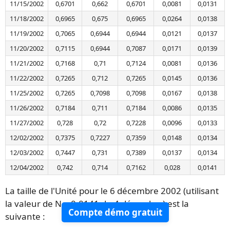
11/15/2002
0,6701
0,662
0,6701
0,0081
0,0131
11/18/2002
0,6965
0,675
0,6965
0,0264
0,0138
11/19/2002
0,7065
0,6944
0,6944
0,0121
0,0137
11/20/2002
0,7115
0,6944
0,7087
0,0171
0,0139
11/21/2002
0,7168
0,71
0,7124
0,0081
0,0136
11/22/2002
0,7265
0,712
0,7265
0,0145
0,0136
11/25/2002
0,7265
0,7098
0,7098
0,0167
0,0138
11/26/2002
0,7184
0,711
0,7184
0,0086
0,0135
11/27/2002
0,728
0,72
0,7228
0,0096
0,0133
12/02/2002
0,7375
0,7227
0,7359
0,0148
0,0134
12/03/2002
0,7447
0,731
0,7389
0,0137
0,0134
12/04/2002
0,742
0,714
0,7162
0,028
0,0141
La taille de l'Unité pour le 6 décembre 2002 (utilisant
la valeur de N = 0,0141 du 4 décembre) est la
Compte démo gratuit
suivante :