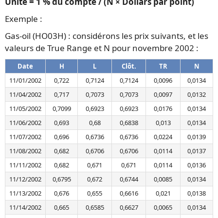
Unité = 1 % du compte / (N × Dollars par point)
Exemple :
Gas-oil (HO03H) : considérons les prix suivants, et les
valeurs de True Range et N pour novembre 2002 :
Date
H
L
Clôt.
TR
N
11/01/2002
0,722
0,7124
0,7124
0,0096
0,0134
11/04/2002
0,717
0,7073
0,7073
0,0097
0,0132
11/05/2002
0,7099
0,6923
0,6923
0,0176
0,0134
11/06/2002
0,693
0,68
0,6838
0,013
0,0134
11/07/2002
0,696
0,6736
0,6736
0,0224
0,0139
11/08/2002
0,682
0,6706
0,6706
0,0114
0,0137
11/11/2002
0,682
0,671
0,671
0,0114
0,0136
11/12/2002
0,6795
0,672
0,6744
0,0085
0,0134
11/13/2002
0,676
0,655
0,6616
0,021
0,0138
11/14/2002
0,665
0,6585
0,6627
0,0065
0,0134