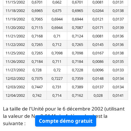
11/15/2002
0,6701
0,662
0,6701
0,0081
0,0131
11/18/2002
0,6965
0,675
0,6965
0,0264
0,0138
11/19/2002
0,7065
0,6944
0,6944
0,0121
0,0137
11/20/2002
0,7115
0,6944
0,7087
0,0171
0,0139
11/21/2002
0,7168
0,71
0,7124
0,0081
0,0136
11/22/2002
0,7265
0,712
0,7265
0,0145
0,0136
11/25/2002
0,7265
0,7098
0,7098
0,0167
0,0138
11/26/2002
0,7184
0,711
0,7184
0,0086
0,0135
11/27/2002
0,728
0,72
0,7228
0,0096
0,0133
12/02/2002
0,7375
0,7227
0,7359
0,0148
0,0134
12/03/2002
0,7447
0,731
0,7389
0,0137
0,0134
12/04/2002
0,742
0,714
0,7162
0,028
0,0141
La taille de l'Unité pour le 6 décembre 2002 (utilisant
la valeur de N = 0,0141 du 4 décembre) est la
Compte démo gratuit
suivante :