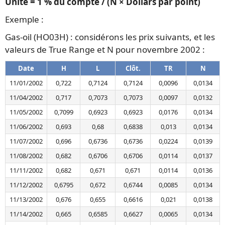
Unité = 1 % du compte / (N × Dollars par point)
Exemple :
Gas-oil (HO03H) : considérons les prix suivants, et les
valeurs de True Range et N pour novembre 2002 :
Date
H
L
Clôt.
TR
N
11/01/2002
0,722
0,7124
0,7124
0,0096
0,0134
11/04/2002
0,717
0,7073
0,7073
0,0097
0,0132
11/05/2002
0,7099
0,6923
0,6923
0,0176
0,0134
11/06/2002
0,693
0,68
0,6838
0,013
0,0134
11/07/2002
0,696
0,6736
0,6736
0,0224
0,0139
11/08/2002
0,682
0,6706
0,6706
0,0114
0,0137
11/11/2002
0,682
0,671
0,671
0,0114
0,0136
11/12/2002
0,6795
0,672
0,6744
0,0085
0,0134
11/13/2002
0,676
0,655
0,6616
0,021
0,0138
11/14/2002
0,665
0,6585
0,6627
0,0065
0,0134