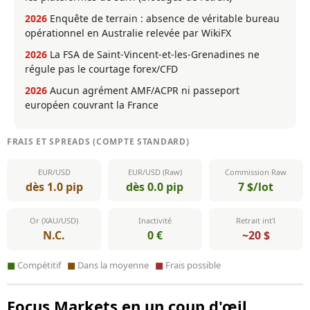
2026
Enquête de terrain : absence de véritable bureau
opérationnel en Australie relevée par WikiFX
2026
La FSA de Saint-Vincent-et-les-Grenadines ne
régule pas le courtage forex/CFD
2026
Aucun agrément AMF/ACPR ni passeport
européen couvrant la France
FRAIS ET SPREADS (COMPTE STANDARD)
EUR/USD
EUR/USD (Raw)
Commission Raw
dès 1.0 pip
dès 0.0 pip
7 $/lot
Or (XAU/USD)
Inactivité
Retrait int'l
N.C.
0 €
~20 $
■
Compétitif
■
Dans la moyenne
■
Frais possible
Focus Markets en un coup d'œil