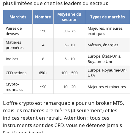
plus limitées que chez les leaders du secteur.
Moyenne du
Marchés
Nombre
Types de marchés
secteur
Paires de
Majeures, mineures,
~50
30 – 75
devises
exotiques
Matières
4
5 – 10
Métaux, énergies
premières
Europe, États-Unis,
Indices
8
5 – 10
Royaume-Uni
Europe, Royaume-Uni,
CFD actions
650+
100 – 500
USA
Crypto-
~90
10 – 20
Majeures et mineures
monnaies
L'offre crypto est remarquable pour un broker MT5,
mais les matières premières (4 seulement) et les
indices restent en retrait. Attention : tous ces
instruments sont des CFD, vous ne détenez jamais
l'actif sous-jacent.