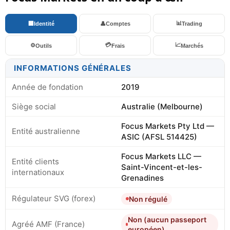
📊
🏢
Identité
👤
Comptes
Trading
💳
📈
⚙️
Outils
Frais
Marchés
INFORMATIONS GÉNÉRALES
Année de fondation
2019
Siège social
Australie (Melbourne)
Focus Markets Pty Ltd —
Entité australienne
ASIC (AFSL 514425)
Focus Markets LLC —
Entité clients
Saint-Vincent-et-les-
internationaux
Grenadines
Régulateur SVG (forex)
Non régulé
Non (aucun passeport
Agréé AMF (France)
européen)