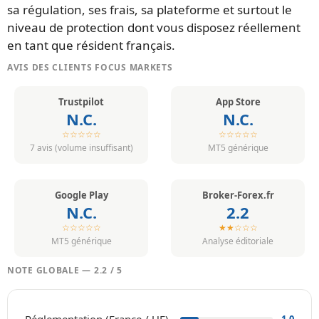
sa régulation, ses frais, sa plateforme et surtout le
niveau de protection dont vous disposez réellement
en tant que résident français.
AVIS DES CLIENTS FOCUS MARKETS
Trustpilot
App Store
N.C.
N.C.
☆☆☆☆☆
☆☆☆☆☆
7 avis (volume insuffisant)
MT5 générique
Google Play
Broker-Forex.fr
N.C.
2.2
☆☆☆☆☆
★★☆☆☆
MT5 générique
Analyse éditoriale
NOTE GLOBALE — 2.2 / 5
Réglementation (France / UE)
1.0