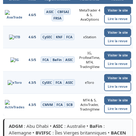
MetaTrader 4
Visiter le site
ASIC
CBFSAI
& 5,
4.6/5
FRSA
Lire la revue
AvaOptions
Visiter le site
CySEC
KNF
FCA
xStation
4.6/5
Lire la revue
IG,
Visiter le site
ProRealTime,
FCA
BaFin
ASIC
4.5/5
MT4,
Lire la revue
TradingView
Visiter le site
CySEC
FCA
ASIC
eToro
4.3/5
Lire la revue
MT4 & 5,
Visiter le site
CMVM
FCA
SCB
ActivTrader,
4.3/5
Lire la revue
TradingView
ADGM
: Abu Dhabi •
ASIC
: Australie •
BaFin
:
Allemagne •
BVIFSC
: Îles Vierges britanniques •
BACEN