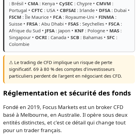
: Brésil •
CMA
: Kenya •
CySEC
: Chypre •
CMVM
:
Portugal •
CFTC
: USA •
CBFSAI
: Irlande •
DFSA
: Dubaï •
FSCM
: Île Maurice •
FCA
: Royaume-Uni •
FINMA
:
Suisse •
FRSA
: Abu Dhabi •
FSAS
: Seychelles •
FSCA
:
Afrique du Sud •
JFSA
: Japon •
KNF
: Pologne •
MAS
:
Singapour •
OCRI
: Canada •
SCB
: Bahamas •
SFC
:
Colombie
⚠️ Le trading de CFD implique un risque de perte
significatif. 69 à 80 % des comptes d'investisseurs
particuliers perdent de l'argent en négociant des CFD.
Réglementation et sécurité des fonds
Fondé en 2019, Focus Markets est un broker CFD
basé à Melbourne, en Australie. Il opère sous deux
entités distinctes, et c'est ce détail qui change tout
pour un trader français.