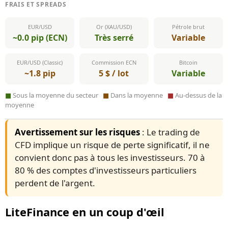
FRAIS ET SPREADS
EUR/USD
Or (XAU/USD)
Pétrole brut
~0.0 pip (ECN)
Très serré
Variable
EUR/USD (Classic)
Commission ECN
Bitcoin
~1.8 pip
5 $ / lot
Variable
■
Sous la moyenne du secteur
■
Dans la moyenne
■
Au-dessus de la
moyenne
Avertissement sur les risques
: Le trading de
CFD implique un risque de perte significatif, il ne
convient donc pas à tous les investisseurs. 70 à
80 % des comptes d'investisseurs particuliers
perdent de l'argent.
LiteFinance en un coup d'œil