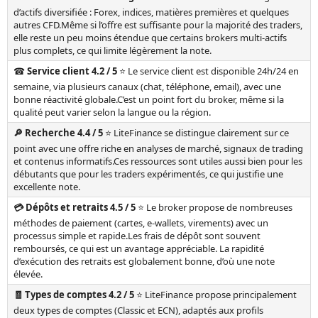
d’actifs diversifiée : Forex, indices, matières premières et quelques
autres CFD.Même si l’offre est suffisante pour la majorité des traders,
elle reste un peu moins étendue que certains brokers multi-actifs
plus complets, ce qui limite légèrement la note.
☎️ Service client 4.2 / 5
⭐ Le service client est disponible 24h/24 en
semaine, via plusieurs canaux (chat, téléphone, email), avec une
bonne réactivité globale.C’est un point fort du broker, même si la
qualité peut varier selon la langue ou la région.
🔎 Recherche 4.4 / 5
⭐ LiteFinance se distingue clairement sur ce
point avec une offre riche en analyses de marché, signaux de trading
et contenus informatifs.Ces ressources sont utiles aussi bien pour les
débutants que pour les traders expérimentés, ce qui justifie une
excellente note.
💳 Dépôts et retraits 4.5 / 5
⭐ Le broker propose de nombreuses
méthodes de paiement (cartes, e-wallets, virements) avec un
processus simple et rapide.Les frais de dépôt sont souvent
remboursés, ce qui est un avantage appréciable. La rapidité
d’exécution des retraits est globalement bonne, d’où une note
élevée.
🧾 Types de comptes 4.2 / 5
⭐ LiteFinance propose principalement
deux types de comptes (Classic et ECN), adaptés aux profils