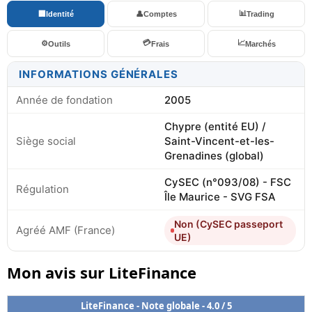
📊
🏢
Identité
👤
Comptes
Trading
💳
📈
⚙️
Outils
Frais
Marchés
INFORMATIONS GÉNÉRALES
Année de fondation
2005
Chypre (entité EU) /
Siège social
Saint-Vincent-et-les-
Grenadines (global)
CySEC (n°093/08) - FSC
Régulation
Île Maurice - SVG FSA
Non (CySEC passeport
Agréé AMF (France)
UE)
Mon avis sur LiteFinance
LiteFinance - Note globale - 4.0 / 5