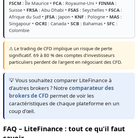
FSCM
: Île Maurice •
FCA
: Royaume-Uni •
FINMA
:
Suisse •
FRSA
: Abu Dhabi •
FSAS
: Seychelles •
FSCA
:
Afrique du Sud •
JFSA
: Japon •
KNF
: Pologne •
MAS
:
Singapour •
OCRI
: Canada •
SCB
: Bahamas •
SFC
:
Colombie
⚠️ Le trading de CFD implique un risque de perte
significatif. 69 à 80 % des comptes d'investisseurs
particuliers perdent de l'argent en négociant des CFD.
💡 Vous souhaitez comparer LiteFinance à
d'autres brokers ? Notre
comparateur des
brokers de CFD
permet de voir les
caractéristiques de chaque plateforme en un
coup d'œil.
FAQ – LiteFinance : tout ce qu'il faut
savoir