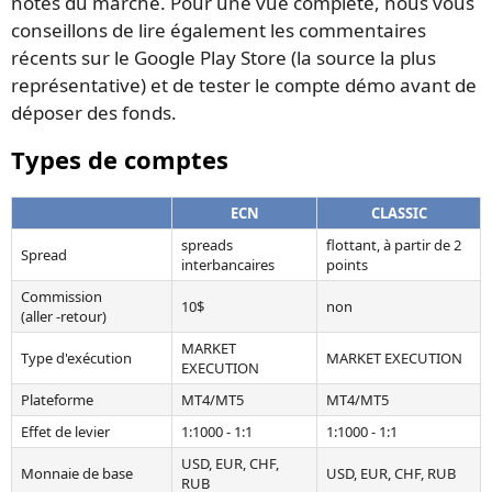
notés du marché. Pour une vue complète, nous vous
conseillons de lire également les commentaires
récents sur le Google Play Store (la source la plus
représentative) et de tester le compte démo avant de
déposer des fonds.
Types de comptes
ECN
CLASSIC
spreads
flottant, à partir de 2
Spread
interbancaires
points
Commission
10$
non
(aller -retour)
MARKET
Type d'exécution
MARKET EXECUTION
EXECUTION
Plateforme
MT4/MT5
MT4/MT5
Effet de levier
1:1000 - 1:1
1:1000 - 1:1
USD, EUR, CHF,
Monnaie de base
USD, EUR, CHF, RUB
RUB