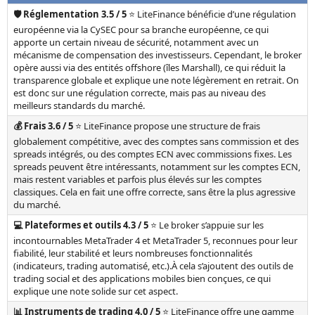
🛡️ Réglementation 3.5 / 5
⭐ LiteFinance bénéficie d’une régulation
européenne via la CySEC pour sa branche européenne, ce qui
apporte un certain niveau de sécurité, notamment avec un
mécanisme de compensation des investisseurs. Cependant, le broker
opère aussi via des entités offshore (îles Marshall), ce qui réduit la
transparence globale et explique une note légèrement en retrait. On
est donc sur une régulation correcte, mais pas au niveau des
meilleurs standards du marché.
💰 Frais 3.6 / 5
⭐ LiteFinance propose une structure de frais
globalement compétitive, avec des comptes sans commission et des
spreads intégrés, ou des comptes ECN avec commissions fixes. Les
spreads peuvent être intéressants, notamment sur les comptes ECN,
mais restent variables et parfois plus élevés sur les comptes
classiques. Cela en fait une offre correcte, sans être la plus agressive
du marché.
💻 Plateformes et outils 4.3 / 5
⭐ Le broker s’appuie sur les
incontournables MetaTrader 4 et MetaTrader 5, reconnues pour leur
fiabilité, leur stabilité et leurs nombreuses fonctionnalités
(indicateurs, trading automatisé, etc.).À cela s’ajoutent des outils de
trading social et des applications mobiles bien conçues, ce qui
explique une note solide sur cet aspect.
📊 Instruments de trading 4.0 / 5
⭐ LiteFinance offre une gamme