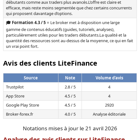
débutants comme aux traders plus avancés.L’offre est claire et
efficace, mais reste moins segmentée que chez certains concurrents
qui proposent davantage d’options.
🎓 Formation 4.3 / 5
⭐ Le broker met à disposition une large
gamme de contenus éducatifs (guides, tutoriels, analyses),
particulièrement utiles pour les traders débutants.La qualité et la
quantité des ressources sont au-dessus de la moyenne, ce qui en fait
un vrai point fort.
Avis des clients LiteFinance
Source
Note
Volume d'avis
Trustpilot
2.8 / 5
4
App Store
4.5 / 5
4
Google Play Store
4.5 / 5
2920
Broker-forex.fr
4.0 / 5
Analyse éditoriale
Notations mises à jour le 21 avril 2026
Analyse des avis clients sur LiteFinance