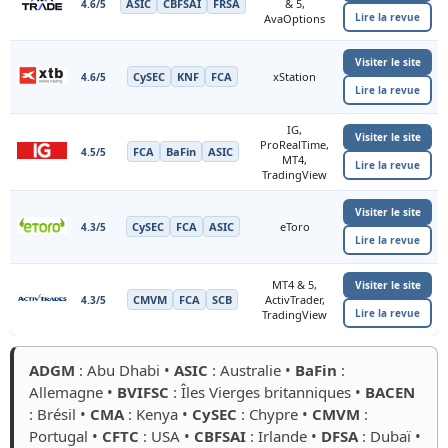
ASIC
CBFSAI
FRSA
& 5,
4.6/5
Lire la revue
AvaOptions
Visiter le site
CySEC
KNF
FCA
xStation
4.6/5
Lire la revue
IG,
Visiter le site
ProRealTime,
FCA
BaFin
ASIC
4.5/5
MT4,
Lire la revue
TradingView
Visiter le site
CySEC
FCA
ASIC
eToro
4.3/5
Lire la revue
MT4 & 5,
Visiter le site
CMVM
FCA
SCB
ActivTrader,
4.3/5
Lire la revue
TradingView
ADGM
: Abu Dhabi •
ASIC
: Australie •
BaFin
:
Allemagne •
BVIFSC
: Îles Vierges britanniques •
BACEN
: Brésil •
CMA
: Kenya •
CySEC
: Chypre •
CMVM
:
Portugal •
CFTC
: USA •
CBFSAI
: Irlande •
DFSA
: Dubaï •