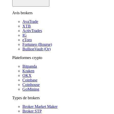
Avis brokers
AvaTrade
XTB
ActivTrades
IG
eToro
Fortuneo (Bourse)
BullionVault (Or)
Plateformes crypto
Bitpanda
Kraken
OKX
Coinbase
Coinhouse
GoMining
Types de brokers
Broker Market Maker
Broker STP